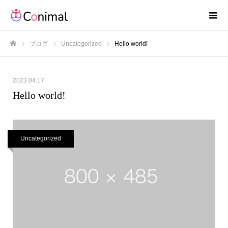
ブログ
Uncategorized
Hello world!
ホーム
2023.04.17
Hello world!
Uncategorized