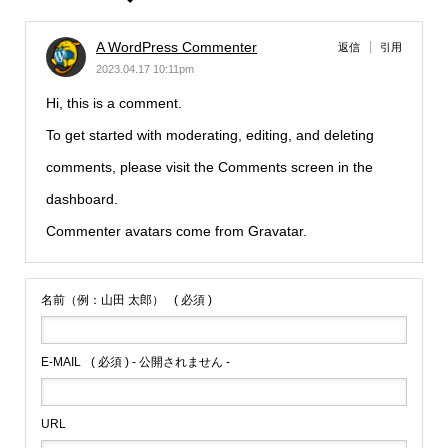
A WordPress Commenter
返信
引用
2023.04.17 10:11pm
Hi, this is a comment.
To get started with moderating, editing, and deleting
comments, please visit the Comments screen in the
dashboard.
Commenter avatars come from
Gravatar
.
名前（例：山田 太郎）
( 必須 )
E-MAIL
( 必須 ) - 公開されません -
URL